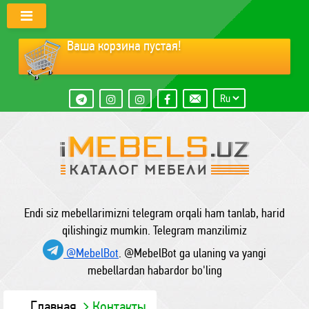
Ваша корзина пустая!
Endi siz mebellarimizni telegram orqali ham tanlab, harid
qilishingiz mumkin. Telegram manzilimiz
@MebelBot
. @MebelBot ga ulaning va yangi
mebellardan habardor bo'ling
Главная
Контакты