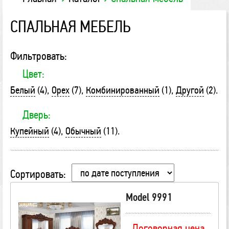
СПАЛЬНАЯ МЕБЕЛЬ
Фильтровать:
Цвет:
Белый
(4)
Орех
(7)
Комбинированный
(1)
Другой
(2)
Дверь:
Купейный
(4)
Обычный
(11)
Сортировать:
Model 9991
Договорная цена