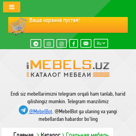
Ваша корзина пустая!
Endi siz mebellarimizni telegram orqali ham tanlab, harid
qilishingiz mumkin. Telegram manzilimiz
@MebelBot
. @MebelBot ga ulaning va yangi
mebellardan habardor bo'ling
Главная
Каталог
Спальная мебель